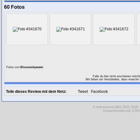
60 Fotos
Fotos von
Bluesmokywater
Falls du hier nicht erscheinen möch
Wir bitten um Verständnis, dass manche F
Teile dieses Review mit dem Netz:
Tweet
Facebook
© impressiveLABS 2002-2026
Gesamtrenderzeit: 0,007