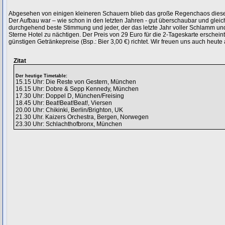
Abgesehen von einigen kleineren Schauern blieb das große Regenchaos dieses
Der Aufbau war – wie schon in den letzten Jahren - gut überschaubar und gleic
durchgehend beste Stimmung und jeder, der das letzte Jahr voller Schlamm und
Sterne Hotel zu nächtigen. Der Preis von 29 Euro für die 2-Tageskarte erscheint
günstigen Getränkepreise (Bsp.: Bier 3,00 €) richtet. Wir freuen uns auch heu
Zitat
Der heutige Timetable:
15.15 Uhr: Die Reste von Gestern, München
16.15 Uhr: Dobre & Sepp Kennedy, München
17.30 Uhr: Doppel D, München/Freising
18.45 Uhr: Beat!Beat!Beat!, Viersen
20.00 Uhr: Chikinki, Berlin/Brighton, UK
21.30 Uhr. Kaizers Orchestra, Bergen, Norwegen
23.30 Uhr: Schlachthofbronx, München