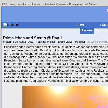
FS-Location.de
»
Party
»
Reviews
»
Festivals/Open Air
»
Prima leben und Stereo ...
HOME
PART
Reviews
Veranstal
Prima leben und Stereo @ Day 1
erstellt Fr 05. August 2011 - Vöttinger Weiher - 10589 Views - 60 Bilder -
zu wenig Bewert
Pünktlich gegen viertel nach drei startete auch gestern wieder das seit vielen 
und den Freisingern Radio Riot durch. Auch dieses Jahr suchten viele Begeist
dort das ganze Wochenende ausgiebig zu genießen und ordentlich abzufeiern. N
die Nacht gefeiert wurde , fanden auf der bekannten Mainbühne mitten im Festiv
Besuchern beste Abwechslung, diesmal mit Klee (Gitarren und Elektro), The The
Indie), Panda People (Electro-Pop), Chinese Silk and Videotape (New Wave) un
Besonders in Erinnerung blieben dabei Kakkmaddafakka, die mit ihren homo-e
die teilweise mehr an einen Clubtanz auf Ibiza erinnerte, als an eine Rockba
hervor und konnten so auf ganzer Linie überzeugen. Die Erwartungen an „Headl
verließen die Besucher zunehmend das Gelände oder zogen weiter zur Seebühne
ließ, und man ihnen den dadurch verursachten Motivationseinbruch schon anm