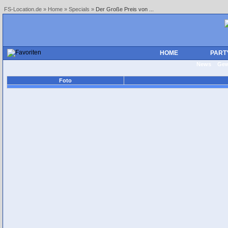
FS-Location.de
»
Home
»
Specials
»
Der Große Preis von ...
HOME
PART
News
Gew
Foto