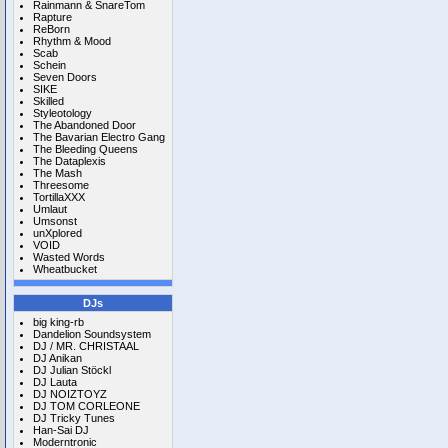
Rainmann & SnareTom
Rapture
ReBorn
Rhythm & Mood
Scab
Schein
Seven Doors
SIKE
Skilled
Styleotology
The Abandoned Door
The Bavarian Electro Gang
The Bleeding Queens
The Dataplexis
The Mash
Threesome
TortillaXXX
Umlaut
Umsonst
unXplored
VOID
Wasted Words
Wheatbucket
DJs
big king-rb
Dandelion Soundsystem
DJ / MR. CHRISTAAL
DJ Anikan
DJ Julian Stöckl
DJ Lauta
DJ NOIZTOYZ
DJ TOM CORLEONE
DJ Tricky Tunes
Han-Sai DJ
Moderntronic