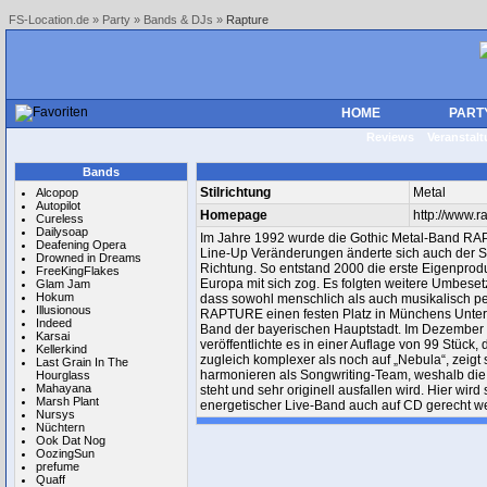
FS-Location.de
»
Party
»
Bands & DJs
»
Rapture
HOME
PART
Reviews
Veranstal
Bands
Stilrichtung
Metal
Alcopop
Autopilot
Homepage
http://www.
Cureless
Dailysoap
Im Jahre 1992 wurde die Gothic Metal-Band RAP
Deafening Opera
Line-Up Veränderungen änderte sich auch der St
Drowned in Dreams
Richtung. So entstand 2000 die erste Eigenprod
FreeKingFlakes
Europa mit sich zog. Es folgten weitere Umbeset
Glam Jam
Hokum
dass sowohl menschlich als auch musikalisch per
Illusionous
RAPTURE einen festen Platz in Münchens Untergr
Indeed
Band der bayerischen Hauptstadt. Im Dezember 2
Karsai
veröffentlichte es in einer Auflage von 99 Stück, 
Kellerkind
zugleich komplexer als noch auf „Nebula“, zeigt
Last Grain In The
harmonieren als Songwriting-Team, weshalb die 
Hourglass
Mahayana
steht und sehr originell ausfallen wird. Hier w
Marsh Plant
energetischer Live-Band auch auf CD gerecht w
Nursys
Nüchtern
Ook Dat Nog
OozingSun
prefume
Quaff