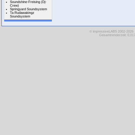
Soundshine-Freising (Dj-
Crew)
Springyard Soundsystem
Ta Rudawakingz
Soundsystem
© impressiveLABS 2002-2026
Gesamtrenderzeit: 0,017