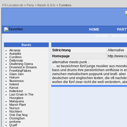
FS-Location.de
»
Party
»
Bands & DJs
»
Cureless
HOME
PART
Reviews
Veranstal
Bands
Stilrichtung
Alternative
Alcopop
Autopilot
Homepage
http://www.c
Cureless
Dailysoap
alternative meets punk .:
Deafening Opera
… so bezeichnen fünf junge musiker aus moosburg 
Drowned in Dreams
bass und drums ihre persönlichen einflüsse in 
FreeKingFlakes
zwischen melodischem poppunk und kraft- aber au
Glam Jam
Hokum
deutschen und englischen texten, die oft nachden
Illusionous
wollen die fünf zwar nicht die welt verändern, a
Indeed
Karsai
Kellerkind
Last Grain In The
Hourglass
Mahayana
Marsh Plant
Nursys
Nüchtern
Ook Dat Nog
OozingSun
prefume
Quaff