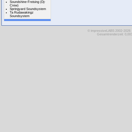
Soundshine-Freising (Dj-
Crew)
Springyard Soundsystem
Ta Rudawakingz
Soundsystem
© impressiveLABS 2002-2026
Gesamtrenderzeit: 0,003