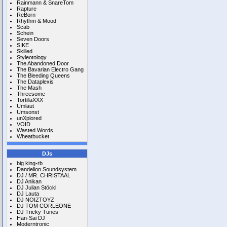
Rainmann & SnareTom
Rapture
ReBorn
Rhythm & Mood
Scab
Schein
Seven Doors
SIKE
Skilled
Styleotology
The Abandoned Door
The Bavarian Electro Gang
The Bleeding Queens
The Dataplexis
The Mash
Threesome
TortillaXXX
Umlaut
Umsonst
unXplored
VOID
Wasted Words
Wheatbucket
DJs
big king-rb
Dandelion Soundsystem
DJ / MR. CHRISTAAL
DJ Anikan
DJ Julian Stöckl
DJ Lauta
DJ NOIZTOYZ
DJ TOM CORLEONE
DJ Tricky Tunes
Han-Sai DJ
Moderntronic