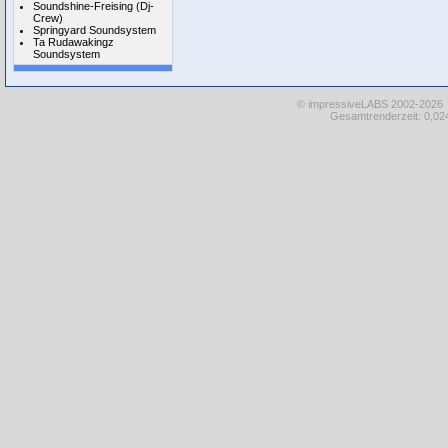
Soundshine-Freising (Dj-
Crew)
Springyard Soundsystem
Ta Rudawakingz
Soundsystem
© impressiveLABS 2002-2026
Gesamtrenderzeit: 0,024