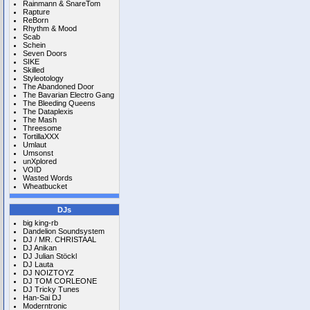
Rainmann & SnareTom
Rapture
ReBorn
Rhythm & Mood
Scab
Schein
Seven Doors
SIKE
Skilled
Styleotology
The Abandoned Door
The Bavarian Electro Gang
The Bleeding Queens
The Dataplexis
The Mash
Threesome
TortillaXXX
Umlaut
Umsonst
unXplored
VOID
Wasted Words
Wheatbucket
DJs
big king-rb
Dandelion Soundsystem
DJ / MR. CHRISTAAL
DJ Anikan
DJ Julian Stöckl
DJ Lauta
DJ NOIZTOYZ
DJ TOM CORLEONE
DJ Tricky Tunes
Han-Sai DJ
Moderntronic