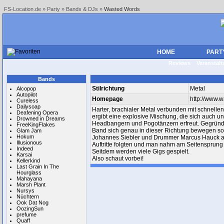
FS-Location.de
»
Party
»
Bands & DJs
»
Wasted Words
HOME
PART
Reviews
Veranstal
Bands
Stilrichtung
Metal
Alcopop
Autopilot
Homepage
http://www.
Cureless
Dailysoap
Harter, brachialer Metal verbunden mit schnelle
Deafening Opera
ergibt eine explosive Mischung, die sich auch u
Drowned in Dreams
Headbangern und Pogotänzern erfreut. Gegründet
FreeKingFlakes
Band sich genau in dieser Richtung bewegen sol
Glam Jam
Hokum
Johannes Siebler und Drummer Marcus Hauck arb
Illusionous
Auftritte folgten und man nahm am Seitensprung 2
Indeed
Seitdem werden viele Gigs gespielt.
Karsai
Also schaut vorbei!
Kellerkind
Last Grain In The
Hourglass
Mahayana
Marsh Plant
Nursys
Nüchtern
Ook Dat Nog
OozingSun
prefume
Quaff