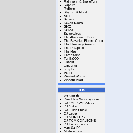
Rainmann & SnareTom
Rapture
ReBorn
Rhythm & Mood
Scab
Schein
Seven Doors
SIKE
Skilled
Styleotology
The Abandoned Door
The Bavarian Electro Gang
The Bleeding Queens
The Dataplexis
The Mash
Threesome
TortillaXXX
Umlaut
Umsonst
unXplored
VOID
Wasted Words
Wheatbucket
DJs
big king-rb
Dandelion Soundsystem
DJ / MR. CHRISTAAL
DJ Anikan
DJ Julian Stöckl
DJ Lauta
DJ NOIZTOYZ
DJ TOM CORLEONE
DJ Tricky Tunes
Han-Sai DJ
Moderntronic