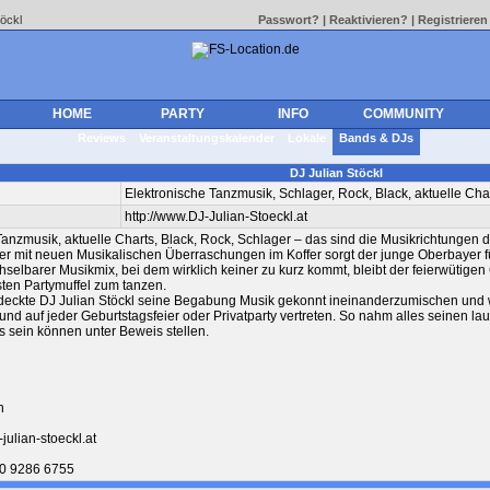
töckl
Passwort?
|
Reaktivieren?
|
Registrieren
HOME
PARTY
INFO
COMMUNITY
Reviews
Veranstaltungskalender
Lokale
Bands & DJs
DJ Julian Stöckl
Elektronische Tanzmusik, Schlager, Rock, Black, aktuelle Cha
http://www.DJ-Julian-Stoeckl.at
Tanzmusik, aktuelle Charts, Black, Rock, Schlager – das sind die Musikrichtungen d
der mit neuen Musikalischen Überraschungen im Koffer sorgt der junge Oberbayer 
selbarer Musikmix, bei dem wirklich keiner zu kurz kommt, bleibt der feierwütige
sten Partymuffel zum tanzen.
deckte DJ Julian Stöckl seine Begabung Musik gekonnt ineinanderzumischen und w
nd auf jeder Geburtstagsfeier oder Privatparty vertreten. So nahm alles seinen lau
s sein können unter Beweis stellen.
h
-julian-stoeckl.at
60 9286 6755