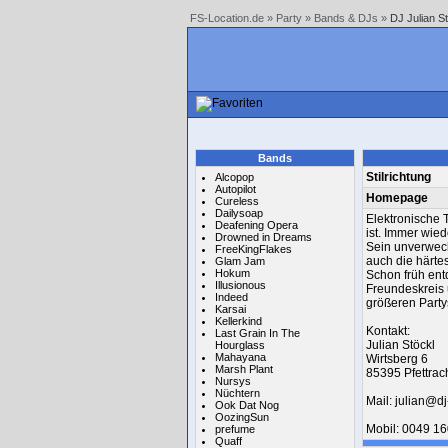
FS-Location.de
»
Party
»
Bands & DJs
»
DJ Julian S
Bands
Stilrichtung
Alcopop
Autopilot
Homepage
Cureless
Dailysoap
Elektronische 
Deafening Opera
ist. Immer wie
Drowned in Dreams
Sein unverwech
FreeKingFlakes
auch die härte
Glam Jam
Hokum
Schon früh ent
Illusionous
Freundeskreis u
Indeed
größeren Party
Karsai
Kellerkind
Kontakt:
Last Grain In The
Julian Stöckl
Hourglass
Mahayana
Wirtsberg 6
Marsh Plant
85395 Pfettrac
Nursys
Nüchtern
Mail: julian@dj
Ook Dat Nog
OozingSun
Mobil: 0049 1
prefume
Quaff