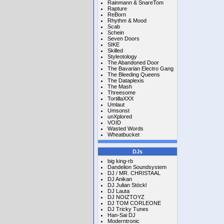
Rainmann & SnareTom
Rapture
ReBorn
Rhythm & Mood
Scab
Schein
Seven Doors
SIKE
Skilled
Styleotology
The Abandoned Door
The Bavarian Electro Gang
The Bleeding Queens
The Dataplexis
The Mash
Threesome
TortillaXXX
Umlaut
Umsonst
unXplored
VOID
Wasted Words
Wheatbucket
DJs
big king-rb
Dandelion Soundsystem
DJ / MR. CHRISTAAL
DJ Anikan
DJ Julian Stöckl
DJ Lauta
DJ NOIZTOYZ
DJ TOM CORLEONE
DJ Tricky Tunes
Han-Sai DJ
Moderntronic