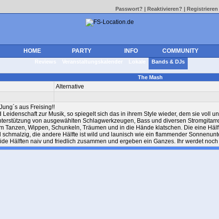
Passwort?
|
Reaktivieren?
|
Registrieren
HOME
PARTY
INFO
COMMUNITY
Reviews
Veranstaltungskalender
Lokale
Bands & DJs
The Mash
Alternative
Jung´s aus Freising!!
 Leidenschaft zur Musik, so spiegelt sich das in ihrem Style wieder, dem sie voll u
Unterstützung von ausgewählten Schlagwerkzeugen, Bass und diversen Stromgitarr
m Tanzen, Wippen, Schunkeln, Träumen und in die Hände klatschen. Die eine Hälfte
 schmalzig, die andere Hälfte ist wild und launisch wie ein flammender Sonnenun
de Hälften naiv und friedlich zusammen und ergeben ein Ganzes. Ihr werdet noch v