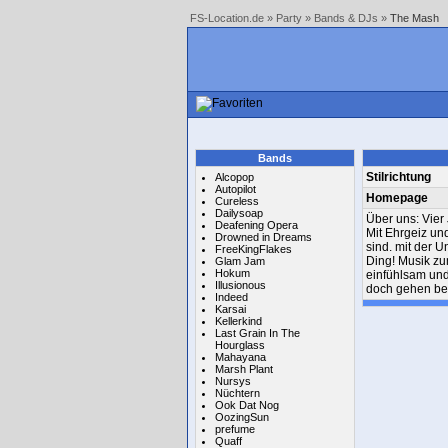
FS-Location.de
»
Party
»
Bands & DJs
»
The Mash
Bands
Stilrichtung
Alcopop
Autopilot
Homepage
Cureless
Dailysoap
Über uns: Vier 
Deafening Opera
Mit Ehrgeiz und
Drowned in Dreams
sind. mit der 
FreeKingFlakes
Ding! Musik zu
Glam Jam
Hokum
einfühlsam und
Illusionous
doch gehen bei
Indeed
Karsai
Kellerkind
Last Grain In The
Hourglass
Mahayana
Marsh Plant
Nursys
Nüchtern
Ook Dat Nog
OozingSun
prefume
Quaff